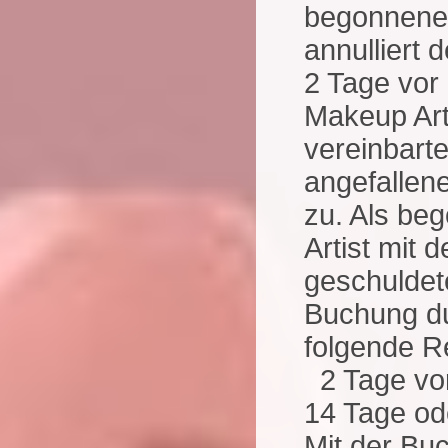
begonnener 
annulliert 
2 Tage vor
Makeup Arti
vereinbarte
angefallen
zu. Als beg
Artist mit 
geschuldet
Buchung dur
folgende R
2 Tag
14 Tage 
Mit der Bu