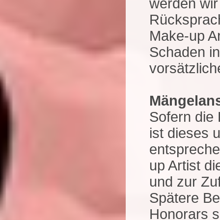
werden wir
Rücksprach
Make-up Art
Schaden in 
vorsätzlic
Mängelan
Sofern die 
ist dieses 
entspreche
up Artist d
und zur Zu
Spätere B
Honorars si