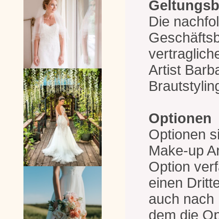
Geltungsb
Die nachfo
Geschäftsb
vertraglic
Artist Barb
Brautstylin
Optionen
Optionen si
Make-up Ar
Option verf
einen Dritt
auch nach 
dem die Opt