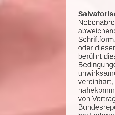
Salvatoris
Nebenabre
abweichend
Schriftfor
oder diese
berührt die
Bedingunge
unwirksame
vereinbart
nahekommt.
von Vertrag
Bundesrepu