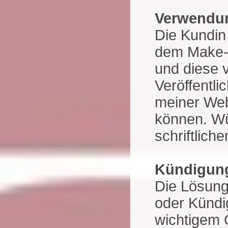
Verwendu
Die Kundin
dem Make-u
und diese 
Veröffentl
meiner Web
können. Wü
schriftlic
Kündigung
Die Lösung 
oder Kündi
wichtigem 