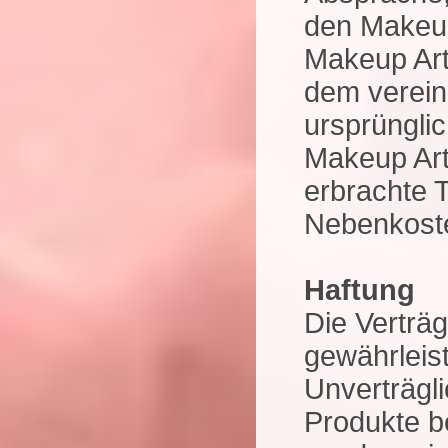
den Makeup 
Makeup Arti
dem verein
ursprünglich
Makeup Arti
erbrachte 
Nebenkoste
Haftung
Die Verträg
gewährleis
Unverträgl
Produkte be